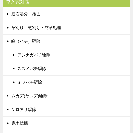
空き家対策
庭石処分・撤去
草刈り・芝刈り・防草処理
蜂（ハチ）駆除
アシナガバチ駆除
スズメバチ駆除
ミツバチ駆除
ムカデ(ヤスデ)駆除
シロアリ駆除
庭木伐採