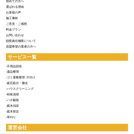
初めての方へ
選ばれる理由
お客様の声
施工事例
ご意見・ご感想
料金プラン
お問い合わせ
賠償責任補償について
加盟希望の業者の方へ
サービス一覧
-不用品回収
-遺品整理
-ゴミ屋敷整理･片付け
-庭石処分・撤去
-ハウスクリーニング
-特殊清掃
-ハチ駆除
-庭木伐採
-庭木剪定
-草刈り
運営会社