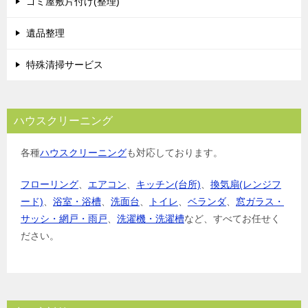
ゴミ屋敷片付け(整理)
遺品整理
特殊清掃サービス
ハウスクリーニング
各種
ハウスクリーニング
も対応しております。
フローリング
、
エアコン
、
キッチン(台所)
、
換気扇(レンジフ
ード)
、
浴室・浴槽
、
洗面台
、
トイレ
、
ベランダ
、
窓ガラス・
サッシ・網戸・雨戸
、
洗濯機・洗濯槽
など、すべてお任せく
ださい。