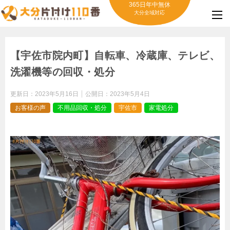
365日年中無休
大分全域対応
【宇佐市院内町】自転車、冷蔵庫、テレビ、
洗濯機等の回収・処分
更新日：
2023年5月16日
公開日：
2023年5月4日
お客様の声
不用品回収・処分
宇佐市
家電処分