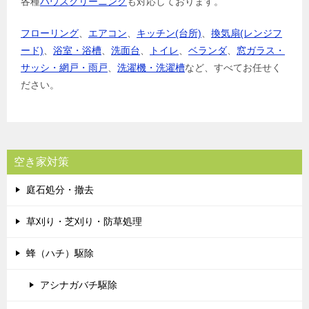
各種
ハウスクリーニング
も対応しております。
フローリング
、
エアコン
、
キッチン(台所)
、
換気扇(レンジフ
ード)
、
浴室・浴槽
、
洗面台
、
トイレ
、
ベランダ
、
窓ガラス・
サッシ・網戸・雨戸
、
洗濯機・洗濯槽
など、すべてお任せく
ださい。
空き家対策
庭石処分・撤去
草刈り・芝刈り・防草処理
蜂（ハチ）駆除
アシナガバチ駆除