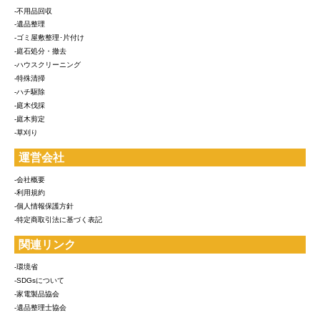
-不用品回収
-遺品整理
-ゴミ屋敷整理･片付け
-庭石処分・撤去
-ハウスクリーニング
-特殊清掃
-ハチ駆除
-庭木伐採
-庭木剪定
-草刈り
運営会社
-会社概要
-利用規約
-個人情報保護方針
-特定商取引法に基づく表記
関連リンク
-環境省
-SDGsについて
-家電製品協会
-遺品整理士協会