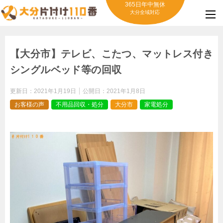
365日年中無休
大分全域対応
【大分市】テレビ、こたつ、マットレス付き
シングルベッド等の回収
更新日：
2021年1月19日
公開日：
2021年1月8日
お客様の声
不用品回収・処分
大分市
家電処分