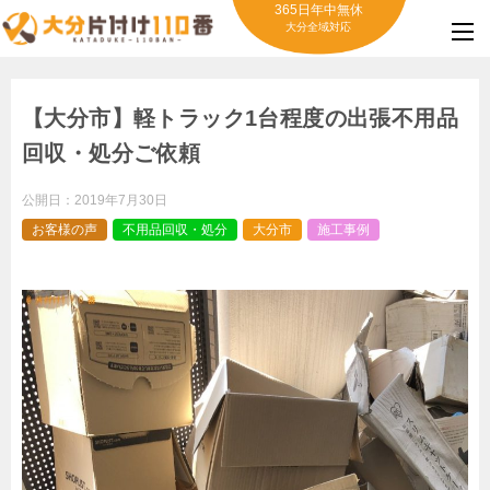
365日年中無休
大分全域対応
【大分市】軽トラック1台程度の出張不用品
回収・処分ご依頼
公開日：
2019年7月30日
お客様の声
不用品回収・処分
大分市
施工事例