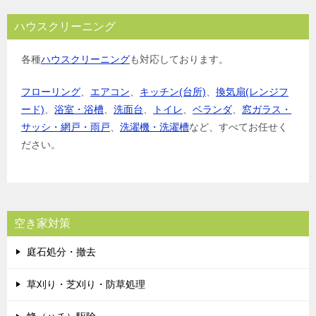
ハウスクリーニング
各種
ハウスクリーニング
も対応しております。
フローリング
、
エアコン
、
キッチン(台所)
、
換気扇(レンジフ
ード)
、
浴室・浴槽
、
洗面台
、
トイレ
、
ベランダ
、
窓ガラス・
サッシ・網戸・雨戸
、
洗濯機・洗濯槽
など、すべてお任せく
ださい。
空き家対策
庭石処分・撤去
草刈り・芝刈り・防草処理