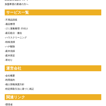
加盟希望の業者の方へ
サービス一覧
-不用品回収
-遺品整理
-ゴミ屋敷整理･片付け
-庭石処分・撤去
-ハウスクリーニング
-特殊清掃
-ハチ駆除
-庭木伐採
-庭木剪定
-草刈り
運営会社
-会社概要
-利用規約
-個人情報保護方針
-特定商取引法に基づく表記
関連リンク
-環境省