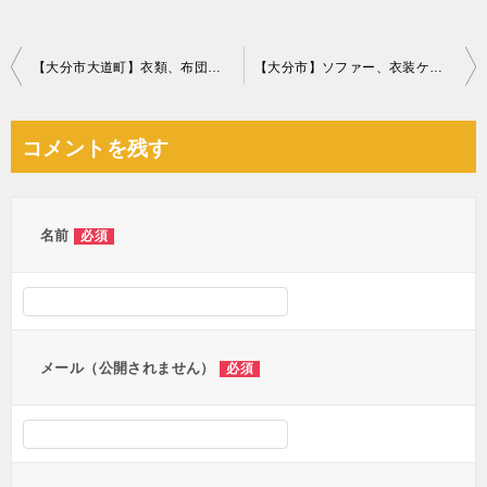
投
【大分市大道町】衣類、布団、雑誌類などの出張不用品回収・処分ご依頼
【大分市】ソファー、衣装ケースの出張不用品回収・処分ご依頼
稿
ナ
コメントを残す
ビ
ゲ
ー
名前
必須
シ
ョ
ン
メール（公開されません）
必須