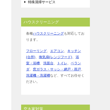
特殊清掃サービス
ハウスクリーニング
各種
ハウスクリーニング
も対応してお
ります。
フローリング
、
エアコン
、
キッチン
(台所)
、
換気扇(レンジフード)
、
浴
室・浴槽
、
洗面台
、
トイレ
、
ベラン
ダ
、
窓ガラス・サッシ・網戸・雨戸
、
洗濯機・洗濯槽
など、すべてお任せく
ださい。
空き家対策