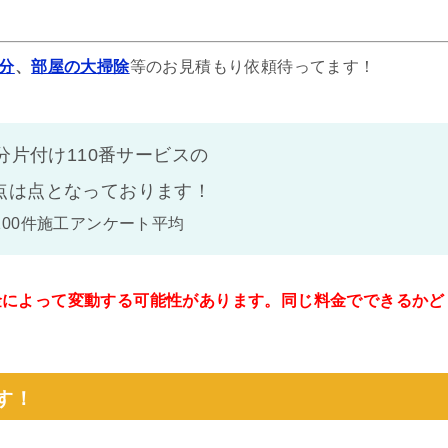
分
、
部屋の大掃除
等のお見積もり依頼待ってます！
分片付け110番サービスの
点は
点となっております！
100件施工アンケート平均
金によって変動する可能性があります。同じ料金でできるかど
。
す！