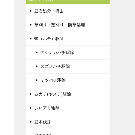
庭石処分・撤去
草刈り・芝刈り・防草処理
蜂（ハチ）駆除
アシナガバチ駆除
スズメバチ駆除
ミツバチ駆除
ムカデ(ヤスデ)駆除
シロアリ駆除
庭木伐採