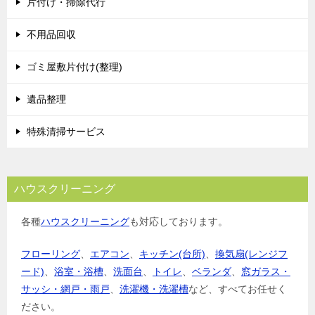
片付け・掃除代行
不用品回収
ゴミ屋敷片付け(整理)
遺品整理
特殊清掃サービス
ハウスクリーニング
各種
ハウスクリーニング
も対応しております。
フローリング
、
エアコン
、
キッチン(台所)
、
換気扇(レンジフ
ード)
、
浴室・浴槽
、
洗面台
、
トイレ
、
ベランダ
、
窓ガラス・
サッシ・網戸・雨戸
、
洗濯機・洗濯槽
など、すべてお任せく
ださい。