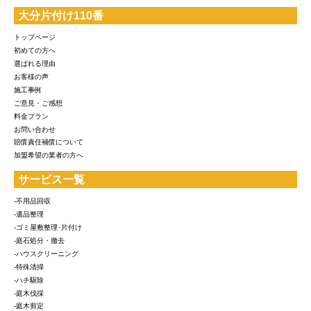
大分片付け110番
トップページ
初めての方へ
選ばれる理由
お客様の声
施工事例
ご意見・ご感想
料金プラン
お問い合わせ
賠償責任補償について
加盟希望の業者の方へ
サービス一覧
-不用品回収
-遺品整理
-ゴミ屋敷整理･片付け
-庭石処分・撤去
-ハウスクリーニング
-特殊清掃
-ハチ駆除
-庭木伐採
-庭木剪定