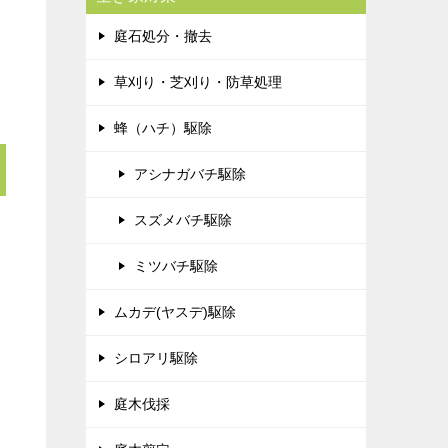
庭石処分・撤去
草刈り・芝刈り・防草処理
蜂（ハチ）駆除
アシナガバチ駆除
スズメバチ駆除
ミツバチ駆除
ムカデ(ヤスデ)駆除
シロアリ駆除
庭木伐採