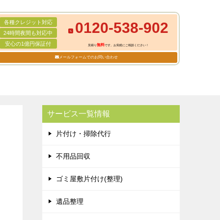
各種クレジット対応
0120-538-902
24時間夜間も対応中
安心の1億円保証付
無料
見積り
です。お気軽にご相談ください！
メールフォームでのお問い合わせ
サービス一覧情報
片付け・掃除代行
不用品回収
ゴミ屋敷片付け(整理)
遺品整理