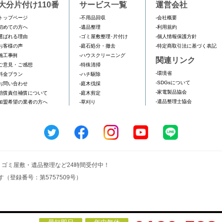
大分片付け110番
サービス一覧
運営会社
トップページ
-不用品回収
-会社概要
初めての方へ
-遺品整理
-利用規約
選ばれる理由
-ゴミ屋敷整理･片付け
-個人情報保護方針
お客様の声
-庭石処分・撤去
-特定商取引法に基づく表記
施工事例
-ハウスクリーニング
関連リンク
ご意見・ご感想
-特殊清掃
-環境省
料金プラン
-ハチ駆除
-SDGsについて
お問い合わせ
-庭木伐採
-家電製品協会
賠償責任補償について
-庭木剪定
-遺品整理士協会
加盟希望の業者の方へ
-草刈り
収・ゴミ屋敷・遺品整理など24時間受付中！
（登録番号：第5757509号）