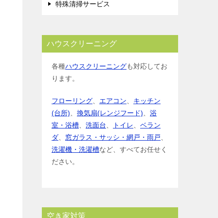
特殊清掃サービス
ハウスクリーニング
各種
ハウスクリーニング
も対応してお
ります。
フローリング
、
エアコン
、
キッチン
(台所)
、
換気扇(レンジフード)
、
浴
室・浴槽
、
洗面台
、
トイレ
、
ベラン
ダ
、
窓ガラス・サッシ・網戸・雨戸
、
洗濯機・洗濯槽
など、すべてお任せく
ださい。
空き家対策