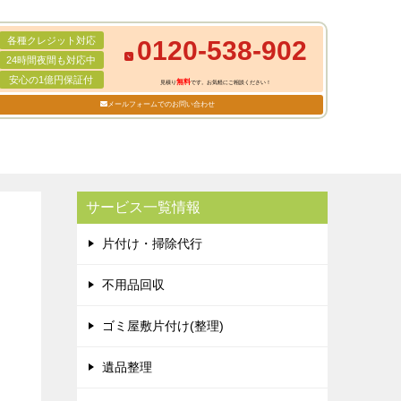
各種クレジット対応
0120-538-902
24時間夜間も対応中
安心の1億円保証付
無料
見積り
です。お気軽にご相談ください！
メールフォームでのお問い合わせ
サービス一覧情報
片付け・掃除代行
不用品回収
ゴミ屋敷片付け(整理)
遺品整理