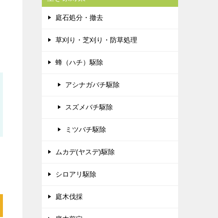
庭石処分・撤去
草刈り・芝刈り・防草処理
蜂（ハチ）駆除
アシナガバチ駆除
スズメバチ駆除
ミツバチ駆除
ムカデ(ヤスデ)駆除
シロアリ駆除
庭木伐採