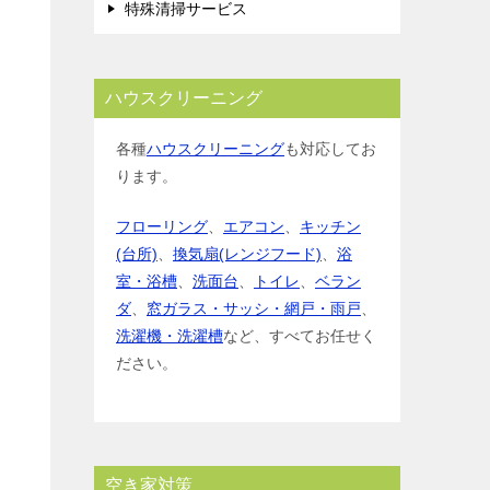
特殊清掃サービス
ハウスクリーニング
各種
ハウスクリーニング
も対応してお
ります。
フローリング
、
エアコン
、
キッチン
(台所)
、
換気扇(レンジフード)
、
浴
室・浴槽
、
洗面台
、
トイレ
、
ベラン
ダ
、
窓ガラス・サッシ・網戸・雨戸
、
洗濯機・洗濯槽
など、すべてお任せく
ださい。
空き家対策