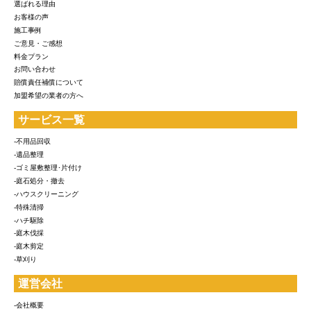
選ばれる理由
お客様の声
施工事例
ご意見・ご感想
料金プラン
お問い合わせ
賠償責任補償について
加盟希望の業者の方へ
サービス一覧
-不用品回収
-遺品整理
-ゴミ屋敷整理･片付け
-庭石処分・撤去
-ハウスクリーニング
-特殊清掃
-ハチ駆除
-庭木伐採
-庭木剪定
-草刈り
運営会社
-会社概要