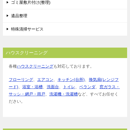
ゴミ屋敷片付け(整理)
ン
遺品整理
特殊清掃サービス
ハウスクリーニング
各種
ハウスクリーニング
も対応しております。
フローリング
、
エアコン
、
キッチン(台所)
、
換気扇(レンジフ
ード)
、
浴室・浴槽
、
洗面台
、
トイレ
、
ベランダ
、
窓ガラス・
サッシ・網戸・雨戸
、
洗濯機・洗濯槽
など、すべてお任せく
ださい。