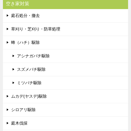
空き家対策
庭石処分・撤去
草刈り・芝刈り・防草処理
蜂（ハチ）駆除
アシナガバチ駆除
スズメバチ駆除
ミツバチ駆除
ムカデ(ヤスデ)駆除
シロアリ駆除
庭木伐採