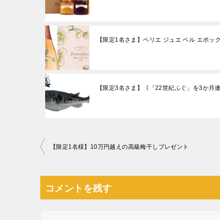
【限定1名さま】ペリエ ジュエ ベル エポック
【限定3名さま】《「22世紀ふぐ」を3か月
投
【限定1名様】10万円越えの高級梅干しプレゼント
稿
ナ
コメントを残す
ビ
ゲ