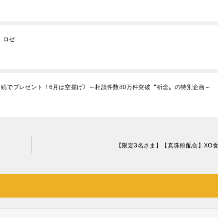
 ロゼ
連続でプレゼント！6月は空揚げ》～相談件数80万件突破〝祈念〟の特別企画～
【限定3名さま】【真珠粉配合】XO