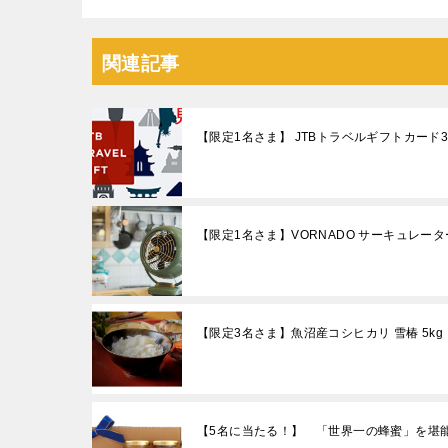
関連記事
【限定1名さま】 JTBトラベルギフトカード
【限定1名さま】VORNADO サーキュレーター
【限定3名さま】魚沼産コシヒカリ 雪椿 5kg
【5名に当たる！】 「世界一の蜂蜜」を堪