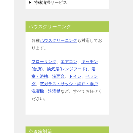
特殊清掃サービス
ハウスクリーニング
各種
ハウスクリーニング
も対応してお
ります。
フローリング
、
エアコン
、
キッチン
(台所)
、
換気扇(レンジフード)
、
浴
室・浴槽
、
洗面台
、
トイレ
、
ベラン
ダ
、
窓ガラス・サッシ・網戸・雨戸
、
洗濯機・洗濯槽
など、すべてお任せく
ださい。
空き家対策