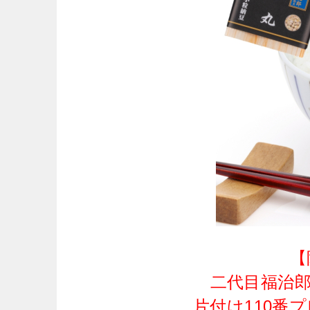
【
二代目福治郎
片付け110番