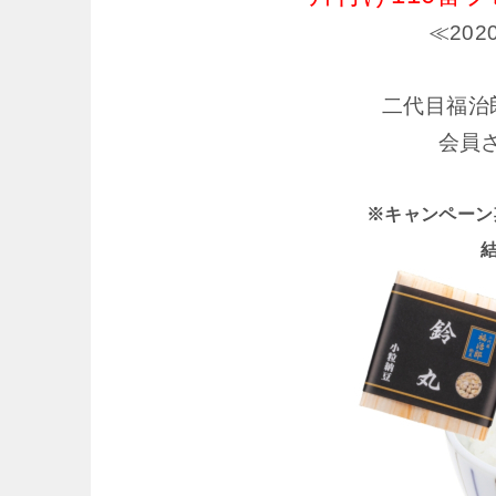
≪20
二代目福治郎
会員
※キャンペーン期間 
結