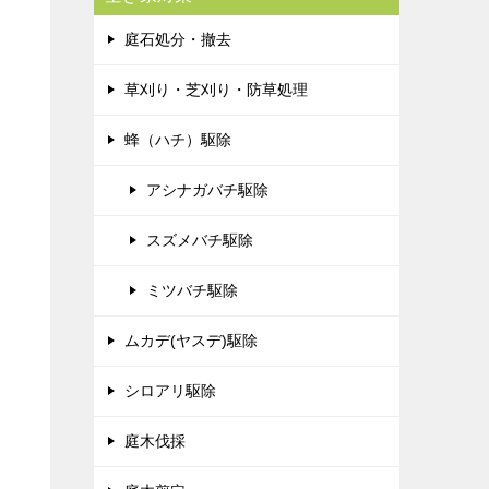
庭石処分・撤去
草刈り・芝刈り・防草処理
蜂（ハチ）駆除
アシナガバチ駆除
スズメバチ駆除
ミツバチ駆除
ムカデ(ヤスデ)駆除
シロアリ駆除
庭木伐採