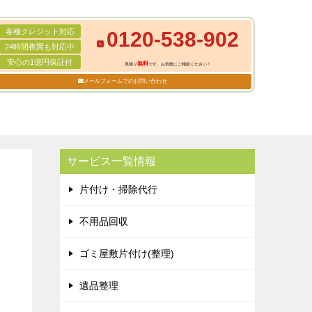
各種クレジット対応
0120-538-902
24時間夜間も対応中
安心の1億円保証付
無料
見積り
です。お気軽にご相談ください！
メールフォームでのお問い合わせ
サービス一覧情報
片付け・掃除代行
不用品回収
ゴミ屋敷片付け(整理)
遺品整理