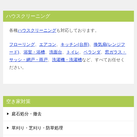
ハウスクリーニング
各種
ハウスクリーニング
も対応しております。
フローリング
、
エアコン
、
キッチン(台所)
、
換気扇(レンジフ
ード)
、
浴室・浴槽
、
洗面台
、
トイレ
、
ベランダ
、
窓ガラス・
サッシ・網戸・雨戸
、
洗濯機・洗濯槽
など、すべてお任せく
ださい。
空き家対策
庭石処分・撤去
草刈り・芝刈り・防草処理