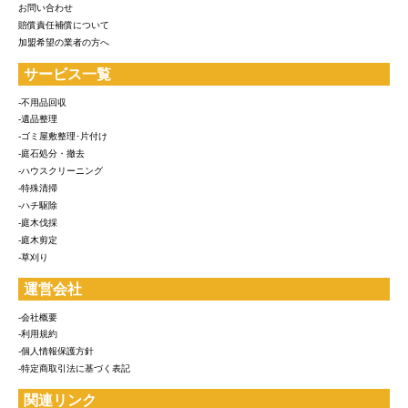
お問い合わせ
賠償責任補償について
加盟希望の業者の方へ
サービス一覧
-不用品回収
-遺品整理
-ゴミ屋敷整理･片付け
-庭石処分・撤去
-ハウスクリーニング
-特殊清掃
-ハチ駆除
-庭木伐採
-庭木剪定
-草刈り
運営会社
-会社概要
-利用規約
-個人情報保護方針
-特定商取引法に基づく表記
関連リンク