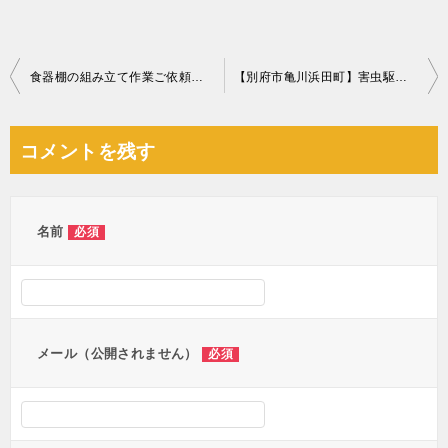
投
食器棚の組み立て作業ご依頼 お客様の声
【別府市亀川浜田町】害虫駆除ご依頼 お客様の声
稿
ナ
コメントを残す
ビ
ゲ
ー
名前
必須
シ
ョ
ン
メール（公開されません）
必須