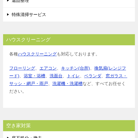
遺品整理
特殊清掃サービス
ハウスクリーニング
各種
ハウスクリーニング
も対応しております。
フローリング
、
エアコン
、
キッチン(台所)
、
換気扇(レンジフ
ード)
、
浴室・浴槽
、
洗面台
、
トイレ
、
ベランダ
、
窓ガラス・
サッシ・網戸・雨戸
、
洗濯機・洗濯槽
など、すべてお任せく
ださい。
空き家対策
庭石処分・撤去