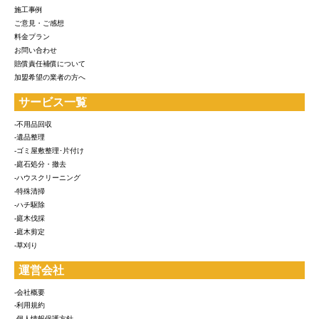
施工事例
ご意見・ご感想
料金プラン
お問い合わせ
賠償責任補償について
加盟希望の業者の方へ
サービス一覧
-不用品回収
-遺品整理
-ゴミ屋敷整理･片付け
-庭石処分・撤去
-ハウスクリーニング
-特殊清掃
-ハチ駆除
-庭木伐採
-庭木剪定
-草刈り
運営会社
-会社概要
-利用規約
-個人情報保護方針