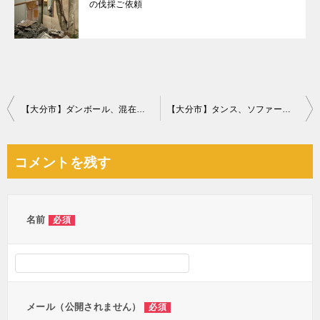
の伐採ご依頼
投
【大分市】ダンボール、混在ゴミの回収・処分ご依頼 お客様の声
【大分市】タンス、ソファー、椅子、自転車、布団等の回収・処分
稿
ナ
コメントを残す
ビ
ゲ
ー
名前
必須
シ
ョ
ン
メール（公開されません）
必須