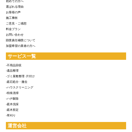
初めての方へ
選ばれる理由
お客様の声
施工事例
ご意見・ご感想
料金プラン
お問い合わせ
賠償責任補償について
加盟希望の業者の方へ
サービス一覧
-不用品回収
-遺品整理
-ゴミ屋敷整理･片付け
-庭石処分・撤去
-ハウスクリーニング
-特殊清掃
-ハチ駆除
-庭木伐採
-庭木剪定
-草刈り
運営会社