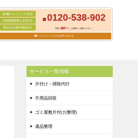
各種クレジット対応
0120-538-902
24時間夜間も対応中
安心の1億円保証付
無料
見積り
です。お気軽にご相談ください！
メールフォームでのお問い合わせ
サービス一覧情報
片付け・掃除代行
不用品回収
ゴミ屋敷片付け(整理)
遺品整理