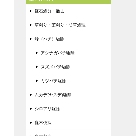
庭石処分・撤去
草刈り・芝刈り・防草処理
蜂（ハチ）駆除
アシナガバチ駆除
スズメバチ駆除
ミツバチ駆除
ムカデ(ヤスデ)駆除
シロアリ駆除
庭木伐採