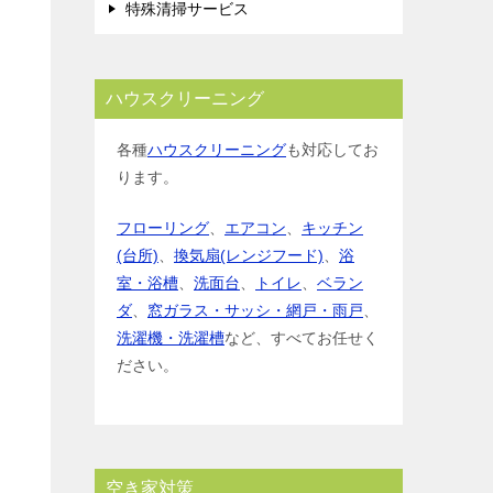
特殊清掃サービス
ハウスクリーニング
各種
ハウスクリーニング
も対応してお
ります。
フローリング
、
エアコン
、
キッチン
(台所)
、
換気扇(レンジフード)
、
浴
室・浴槽
、
洗面台
、
トイレ
、
ベラン
ダ
、
窓ガラス・サッシ・網戸・雨戸
、
洗濯機・洗濯槽
など、すべてお任せく
ださい。
空き家対策