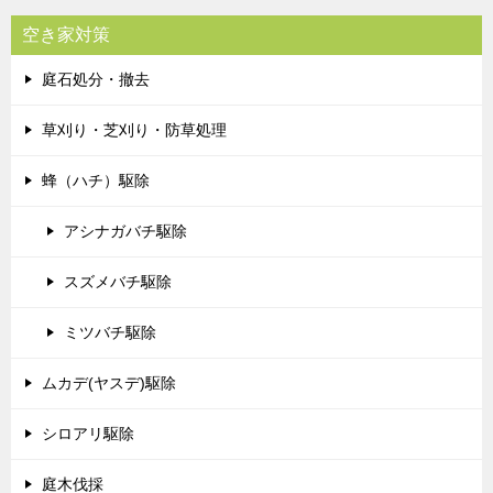
空き家対策
庭石処分・撤去
草刈り・芝刈り・防草処理
蜂（ハチ）駆除
アシナガバチ駆除
スズメバチ駆除
ミツバチ駆除
ムカデ(ヤスデ)駆除
シロアリ駆除
庭木伐採