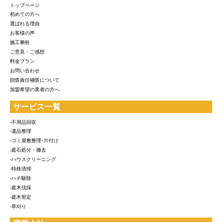
トップページ
初めての方へ
選ばれる理由
お客様の声
施工事例
ご意見・ご感想
料金プラン
お問い合わせ
賠償責任補償について
加盟希望の業者の方へ
サービス一覧
-不用品回収
-遺品整理
-ゴミ屋敷整理･片付け
-庭石処分・撤去
-ハウスクリーニング
-特殊清掃
-ハチ駆除
-庭木伐採
-庭木剪定
-草刈り