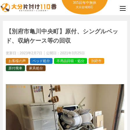
365日年中無休
大分全域対応
【別府市亀川中央町】原付、シングルベッ
ド、収納ケース等の回収
更新日：
2023年2月7日
公開日：
2021年3月25日
お客様の声
ベッド処分
不用品回収・処分
別府市
原付廃車
家具処分