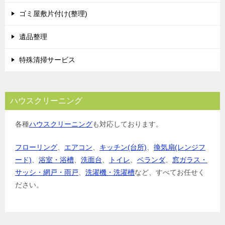
ゴミ屋敷片付け(整理)
遺品整理
特殊清掃サービス
ハウスクリーニング
各種
ハウスクリーニング
も対応しております。
フローリング
、
エアコン
、
キッチン(台所)
、
換気扇(レンジフ
ード)
、
浴室・浴槽
、
洗面台
、
トイレ
、
ベランダ
、
窓ガラス・
サッシ・網戸・雨戸
、
洗濯機・洗濯槽
など、すべてお任せく
ださい。