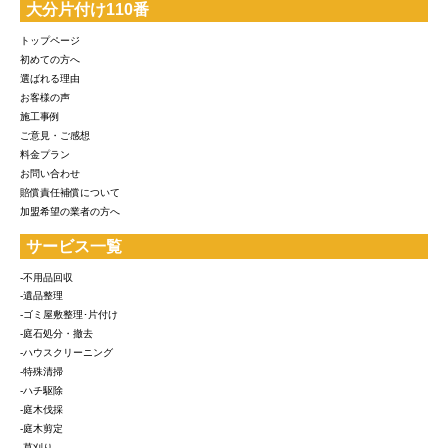
大分片付け110番
トップページ
初めての方へ
選ばれる理由
お客様の声
施工事例
ご意見・ご感想
料金プラン
お問い合わせ
賠償責任補償について
加盟希望の業者の方へ
サービス一覧
-不用品回収
-遺品整理
-ゴミ屋敷整理･片付け
-庭石処分・撤去
-ハウスクリーニング
-特殊清掃
-ハチ駆除
-庭木伐採
-庭木剪定
-草刈り