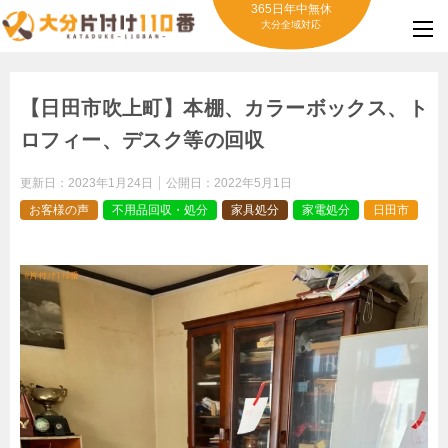
365日年中無休
大分全域対応
【日田市吹上町】本棚、カラーボックス、ト
ロフィー、デスク等の回収
更新日：
2023年1月24日
公開日：
2022年5月1日
お客様の声
不用品回収・処分
家具処分
家電処分
日田市