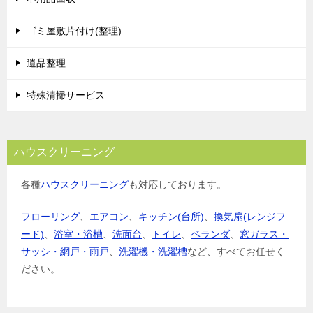
ゴミ屋敷片付け(整理)
遺品整理
特殊清掃サービス
ハウスクリーニング
各種
ハウスクリーニング
も対応しております。
フローリング
、
エアコン
、
キッチン(台所)
、
換気扇(レンジフ
ード)
、
浴室・浴槽
、
洗面台
、
トイレ
、
ベランダ
、
窓ガラス・
サッシ・網戸・雨戸
、
洗濯機・洗濯槽
など、すべてお任せく
ださい。