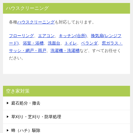
ハウスクリーニング
各種
ハウスクリーニング
も対応しております。
フローリング
、
エアコン
、
キッチン(台所)
、
換気扇(レンジフ
ード)
、
浴室・浴槽
、
洗面台
、
トイレ
、
ベランダ
、
窓ガラス・
サッシ・網戸・雨戸
、
洗濯機・洗濯槽
など、すべてお任せく
ださい。
空き家対策
庭石処分・撤去
草刈り・芝刈り・防草処理
蜂（ハチ）駆除