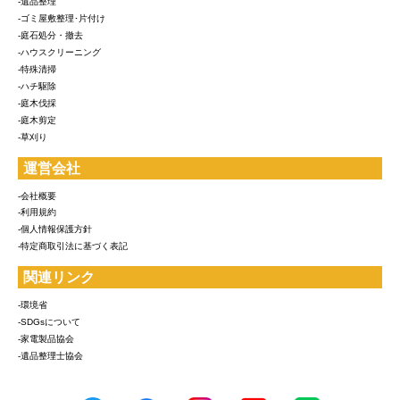
-遺品整理
-ゴミ屋敷整理･片付け
-庭石処分・撤去
-ハウスクリーニング
-特殊清掃
-ハチ駆除
-庭木伐採
-庭木剪定
-草刈り
運営会社
-会社概要
-利用規約
-個人情報保護方針
-特定商取引法に基づく表記
関連リンク
-環境省
-SDGsについて
-家電製品協会
-遺品整理士協会