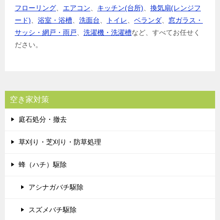
フローリング
、
エアコン
、
キッチン(台所)
、
換気扇(レンジフ
ード)
、
浴室・浴槽
、
洗面台
、
トイレ
、
ベランダ
、
窓ガラス・
サッシ・網戸・雨戸
、
洗濯機・洗濯槽
など、すべてお任せく
ださい。
空き家対策
庭石処分・撤去
草刈り・芝刈り・防草処理
蜂（ハチ）駆除
アシナガバチ駆除
スズメバチ駆除