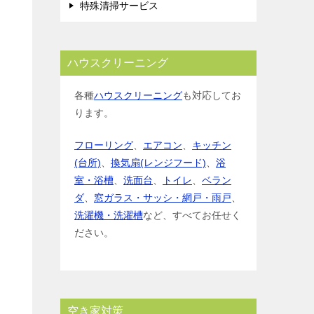
特殊清掃サービス
ハウスクリーニング
各種
ハウスクリーニング
も対応してお
ります。
フローリング
、
エアコン
、
キッチン
(台所)
、
換気扇(レンジフード)
、
浴
室・浴槽
、
洗面台
、
トイレ
、
ベラン
ダ
、
窓ガラス・サッシ・網戸・雨戸
、
洗濯機・洗濯槽
など、すべてお任せく
ださい。
空き家対策