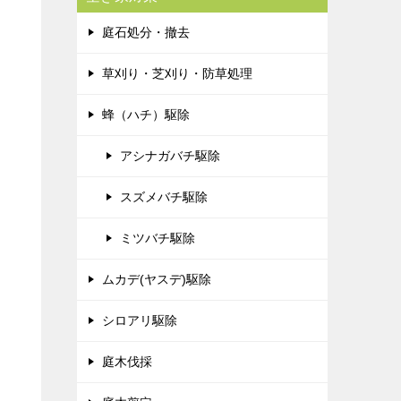
庭石処分・撤去
草刈り・芝刈り・防草処理
蜂（ハチ）駆除
アシナガバチ駆除
スズメバチ駆除
ミツバチ駆除
ムカデ(ヤスデ)駆除
シロアリ駆除
庭木伐採