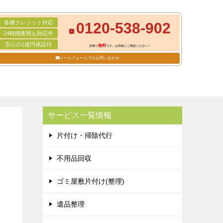
各種クレジット対応
0120-538-902
24時間夜間も対応中
安心の1億円保証付
無料
見積り
です。お気軽にご相談ください！
メールフォームでのお問い合わせ
サービス一覧情報
片付け・掃除代行
不用品回収
ゴミ屋敷片付け(整理)
遺品整理