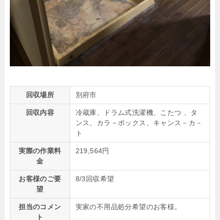
回収場所
別府市
回収内容
冷蔵庫、ドラム式洗濯機、こたつ 、タ
ンス、カラ－ボックス、キャンス－カ－
ト
実際の作業料
219,564円
金
お客様のご要
8/3回収希望
望
担当のコメン
実家の不用品処分希望のお客様。
ト