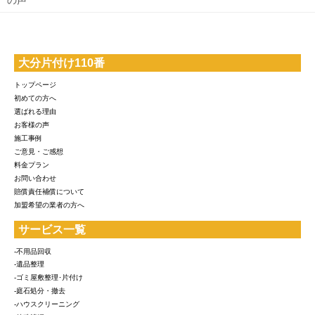
の声
大分片付け110番
トップページ
初めての方へ
選ばれる理由
お客様の声
施工事例
ご意見・ご感想
料金プラン
お問い合わせ
賠償責任補償について
加盟希望の業者の方へ
サービス一覧
-不用品回収
-遺品整理
-ゴミ屋敷整理･片付け
-庭石処分・撤去
-ハウスクリーニング