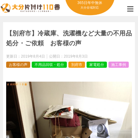
365日年中無休
大分全域対応
【別府市】冷蔵庫、洗濯機など大量の不用品
処分・ご依頼 お客様の声
更新日：
2019年8月4日
公開日：
2019年8月3日
お客様の声
不用品回収・処分
別府市
家電処分
施工事例