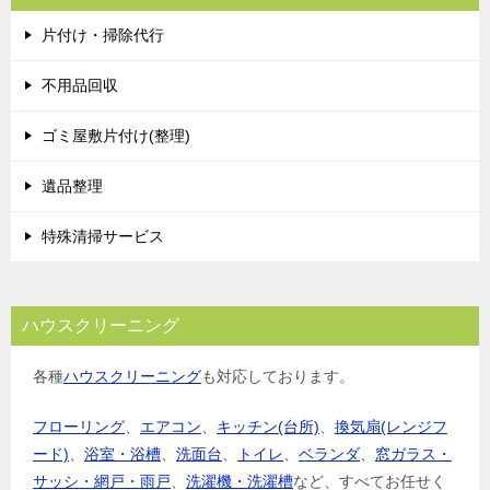
片付け・掃除代行
不用品回収
ゴミ屋敷片付け(整理)
遺品整理
特殊清掃サービス
ハウスクリーニング
各種
ハウスクリーニング
も対応しております。
フローリング
、
エアコン
、
キッチン(台所)
、
換気扇(レンジフ
ード)
、
浴室・浴槽
、
洗面台
、
トイレ
、
ベランダ
、
窓ガラス・
サッシ・網戸・雨戸
、
洗濯機・洗濯槽
など、すべてお任せく