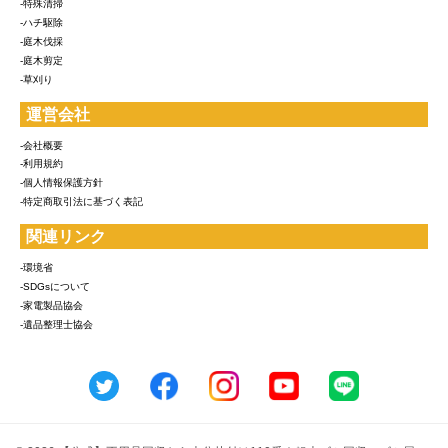
-特殊清掃
-ハチ駆除
-庭木伐採
-庭木剪定
-草刈り
運営会社
-会社概要
-利用規約
-個人情報保護方針
-特定商取引法に基づく表記
関連リンク
-環境省
-SDGsについて
-家電製品協会
-遺品整理士協会