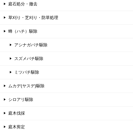
庭石処分・撤去
草刈り・芝刈り・防草処理
蜂（ハチ）駆除
アシナガバチ駆除
スズメバチ駆除
ミツバチ駆除
ムカデ(ヤスデ)駆除
シロアリ駆除
庭木伐採
庭木剪定