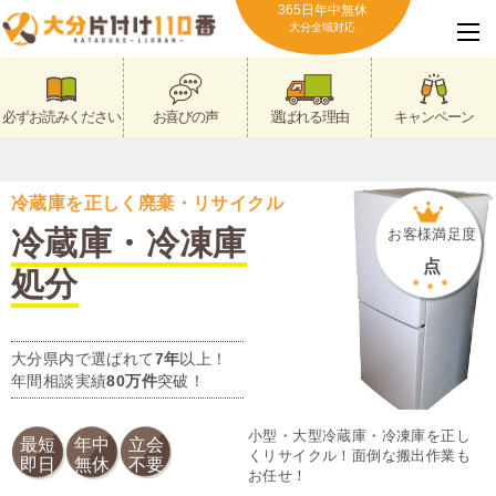
365日年中無休
大分全域対応
必ずお読みください
お喜びの声
選ばれる理由
キャンペーン
冷蔵庫を正しく廃棄・リサイクル
冷蔵庫・冷凍庫
お客様満足度
点
処分
大分県内で選ばれて
7年
以上！
年間相談実績
80万件
突破！
小型・大型冷蔵庫・冷凍庫を正し
最短
年中
立会
くリサイクル！面倒な搬出作業も
即日
無休
不要
お任せ！