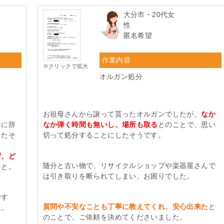
大分市・20代女
性
匿名希望
作業内容
※クリックで拡大
オルガン処分
お祖母さんから譲って貰ったオルガンでしたが、
なか
ぐに辞
なか弾く時間も無いし、場所も取る
とのことで、思い
ったそ
切って処分することにしたそうです。
ず、ど
随分と古い物で、リサイクルショップや楽器屋さんで
こと。
は引き取りを断られてしまい、お困りでした。
です
質問や不安なことも丁寧に教えてくれ、安心出来た
と
た。
のことで、ご依頼を決めてくださいました。