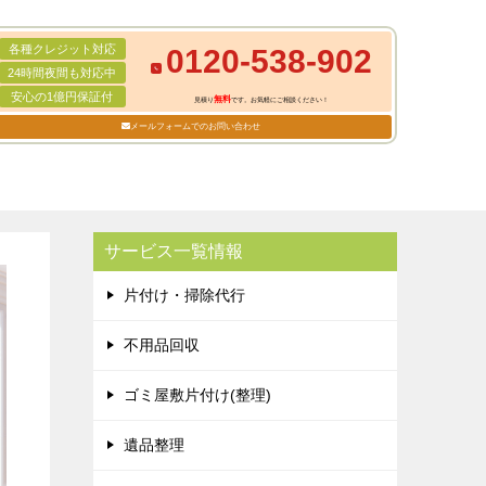
各種クレジット対応
0120-538-902
24時間夜間も対応中
安心の1億円保証付
無料
見積り
です。お気軽にご相談ください！
メールフォームでのお問い合わせ
サービス一覧情報
片付け・掃除代行
不用品回収
ゴミ屋敷片付け(整理)
遺品整理