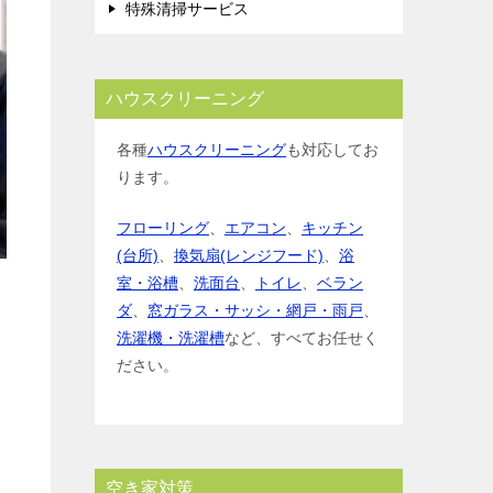
特殊清掃サービス
ハウスクリーニング
各種
ハウスクリーニング
も対応してお
ります。
フローリング
、
エアコン
、
キッチン
(台所)
、
換気扇(レンジフード)
、
浴
室・浴槽
、
洗面台
、
トイレ
、
ベラン
ダ
、
窓ガラス・サッシ・網戸・雨戸
、
洗濯機・洗濯槽
など、すべてお任せく
ださい。
空き家対策