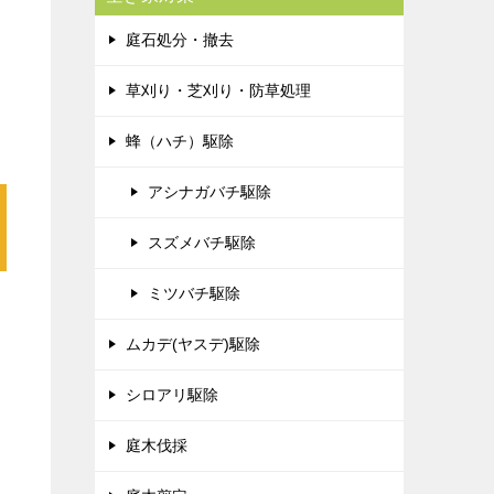
庭石処分・撤去
草刈り・芝刈り・防草処理
蜂（ハチ）駆除
アシナガバチ駆除
スズメバチ駆除
ミツバチ駆除
ムカデ(ヤスデ)駆除
シロアリ駆除
庭木伐採