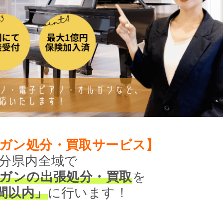
ガン処分・買取サービス】
分県内全域で
ガンの出張処分・買取
を
間以内」
に行います！