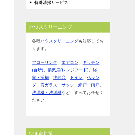
特殊清掃サービス
ハウスクリーニング
各種
ハウスクリーニング
も対応してお
ります。
フローリング
、
エアコン
、
キッチン
(台所)
、
換気扇(レンジフード)
、
浴
室・浴槽
、
洗面台
、
トイレ
、
ベラン
ダ
、
窓ガラス・サッシ・網戸・雨戸
、
洗濯機・洗濯槽
など、すべてお任せく
ださい。
空き家対策