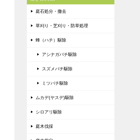
庭石処分・撤去
草刈り・芝刈り・防草処理
蜂（ハチ）駆除
アシナガバチ駆除
スズメバチ駆除
ミツバチ駆除
ムカデ(ヤスデ)駆除
シロアリ駆除
庭木伐採