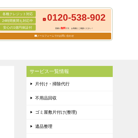
各種クレジット対応
0120-538-902
24時間夜間も対応中
安心の1億円保証付
無料
見積り
です。お気軽にご相談ください！
メールフォームでのお問い合わせ
サービス一覧情報
片付け・掃除代行
不用品回収
ゴミ屋敷片付け(整理)
遺品整理