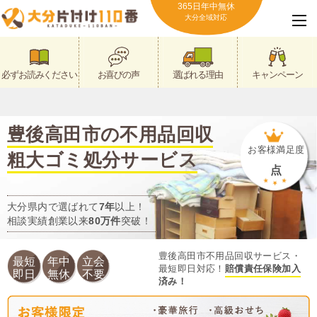
365日年中無休
大分全域対応
必ずお読みください
お喜びの声
選ばれる理由
キャンペーン
豊後高田市の不用品回収
お客様満足度
粗大ゴミ処分サービス
点
大分県内で選ばれて
7年
以上！
相談実績創業以来
80万件
突破！
豊後高田市不用品回収サービス・
最短
年中
立会
最短即日対応！
賠償責任保険加入
即日
無休
不要
済み！