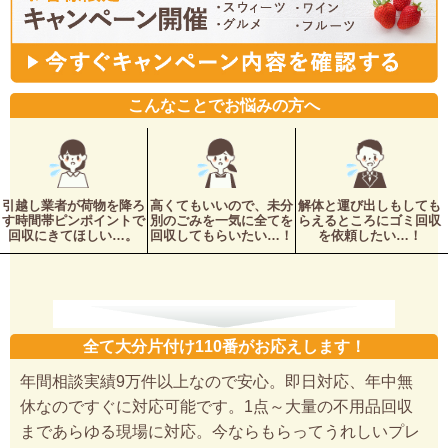
こんなことでお悩みの方へ
引越し業者が荷物を降ろ
高くてもいいので、未分
解体と運び出しもしても
す時間帯ピンポイントで
別のごみを一気に全てを
らえるところにゴミ回収
回収にきてほしい…。
回収してもらいたい…！
を依頼したい…！
全て大分片付け110番がお応えします！
年間相談実績9万件以上なので安心。即日対応、年中無
休なのですぐに対応可能です。1点～大量の不用品回収
まであらゆる現場に対応。今ならもらってうれしいプレ