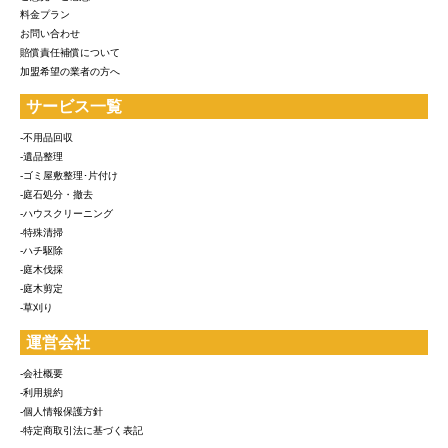
料金プラン
お問い合わせ
賠償責任補償について
加盟希望の業者の方へ
サービス一覧
-不用品回収
-遺品整理
-ゴミ屋敷整理･片付け
-庭石処分・撤去
-ハウスクリーニング
-特殊清掃
-ハチ駆除
-庭木伐採
-庭木剪定
-草刈り
運営会社
-会社概要
-利用規約
-個人情報保護方針
-特定商取引法に基づく表記