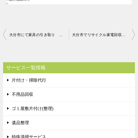
投
大分市にて家具の引き取り お客様の声
大分市でリサイクル家電回収のご依頼 お客様の声
稿
ナ
ビ
サービス一覧情報
ゲ
片付け・掃除代行
ー
シ
不用品回収
ョ
ゴミ屋敷片付け(整理)
ン
遺品整理
特殊清掃サービス