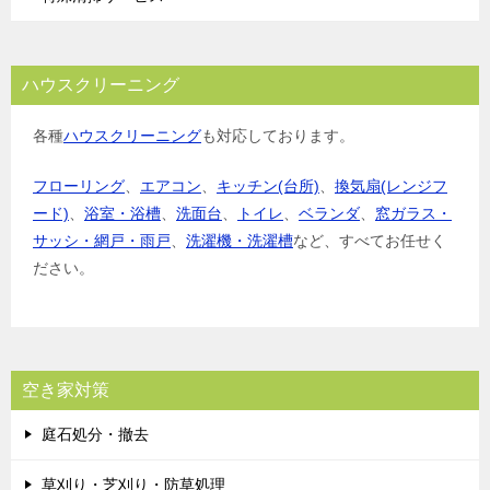
ハウスクリーニング
各種
ハウスクリーニング
も対応しております。
フローリング
、
エアコン
、
キッチン(台所)
、
換気扇(レンジフ
ード)
、
浴室・浴槽
、
洗面台
、
トイレ
、
ベランダ
、
窓ガラス・
サッシ・網戸・雨戸
、
洗濯機・洗濯槽
など、すべてお任せく
ださい。
空き家対策
庭石処分・撤去
草刈り・芝刈り・防草処理