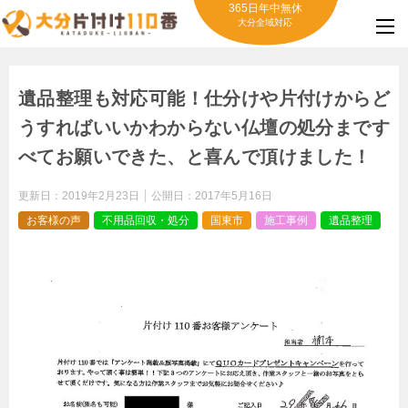
365日年中無休
大分全域対応
遺品整理も対応可能！仕分けや片付けからど
うすればいいかわからない仏壇の処分まです
べてお願いできた、と喜んで頂けました！
更新日：
2019年2月23日
公開日：
2017年5月16日
お客様の声
不用品回収・処分
国東市
施工事例
遺品整理