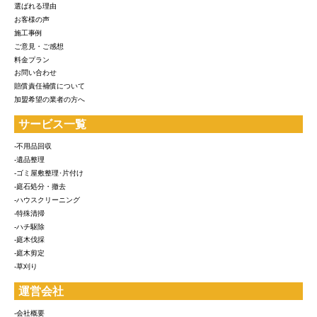
選ばれる理由
お客様の声
施工事例
ご意見・ご感想
料金プラン
お問い合わせ
賠償責任補償について
加盟希望の業者の方へ
サービス一覧
-不用品回収
-遺品整理
-ゴミ屋敷整理･片付け
-庭石処分・撤去
-ハウスクリーニング
-特殊清掃
-ハチ駆除
-庭木伐採
-庭木剪定
-草刈り
運営会社
-会社概要