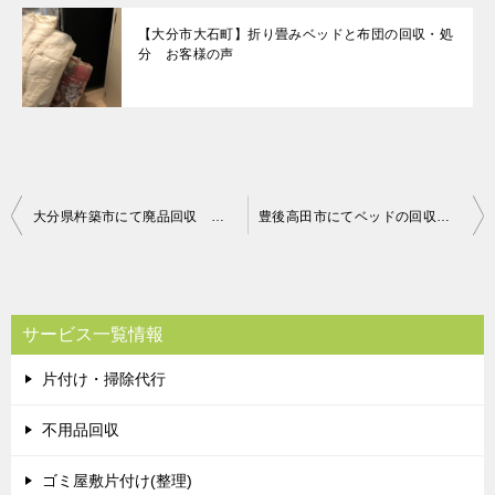
【大分市大石町】折り畳みベッドと布団の回収・処
分 お客様の声
投
大分県杵築市にて廃品回収 お客様の声
豊後高田市にてベッドの回収処分 お客さまの声
稿
ナ
ビ
サービス一覧情報
ゲ
片付け・掃除代行
ー
シ
不用品回収
ョ
ゴミ屋敷片付け(整理)