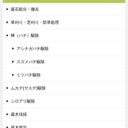
庭石処分・撤去
草刈り・芝刈り・防草処理
蜂（ハチ）駆除
アシナガバチ駆除
スズメバチ駆除
ミツバチ駆除
ムカデ(ヤスデ)駆除
シロアリ駆除
庭木伐採
庭木剪定