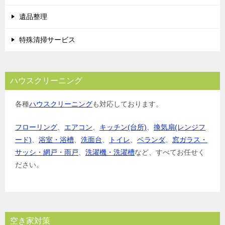
ン
遺品整理
特殊清掃サービス
ハウスクリーニング
各種
ハウスクリーニング
も対応しております。
フローリング
、
エアコン
、
キッチン(台所)
、
換気扇(レンジフ
ード)
、
浴室・浴槽
、
洗面台
、
トイレ
、
ベランダ
、
窓ガラス・
サッシ・網戸・雨戸
、
洗濯機・洗濯槽
など、すべてお任せく
ださい。
空き家対策