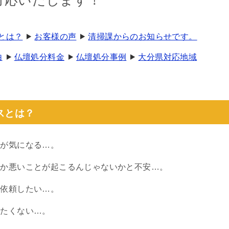
対応いたします！
とは？
お客様の声
清掃課からのお知らせです。
由
仏壇処分料金
仏壇処分事例
大分県対応地域
スとは？
起が気になる…。
何か悪いことが起こるんじゃないかと不安…。
に依頼したい…。
れたくない…。