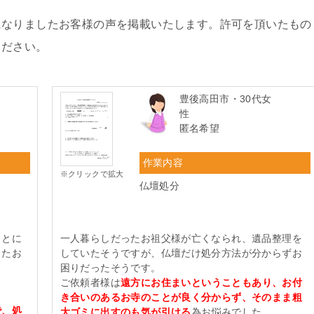
になりましたお客様の声を掲載いたします。許可を頂いたもの
ください。
豊後高田市・30代女
性
匿名希望
作業内容
※クリックで拡大
仏壇処分
ことに
一人暮らしだったお祖父様が亡くなられ、遺品整理を
したお
していたそうですが、仏壇だけ処分方法が分からずお
困りだったそうです。
ご依頼者様は
遠方にお住まいということもあり、お付
き合いのあるお寺のことが良く分からず、そのまま粗
で、処
大ゴミに出すのも気が引ける
為お悩みでした。