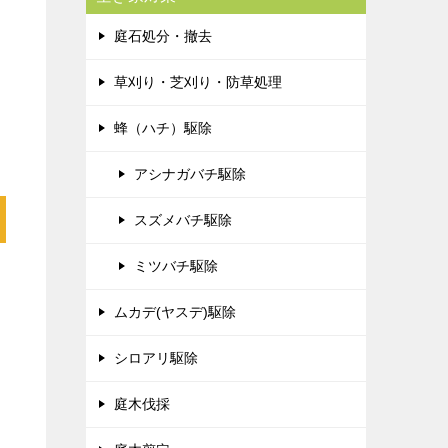
庭石処分・撤去
草刈り・芝刈り・防草処理
蜂（ハチ）駆除
アシナガバチ駆除
スズメバチ駆除
ミツバチ駆除
ムカデ(ヤスデ)駆除
シロアリ駆除
庭木伐採