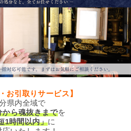
・お引取りサービス】
分県内全域で
分から魂抜きまで
を
短1時間以内」
に