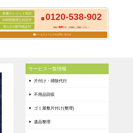
各種クレジット対応
0120-538-902
24時間夜間も対応中
安心の1億円保証付
無料
見積り
です。お気軽にご相談ください！
メールフォームでのお問い合わせ
サービス一覧情報
片付け・掃除代行
不用品回収
ゴミ屋敷片付け(整理)
遺品整理