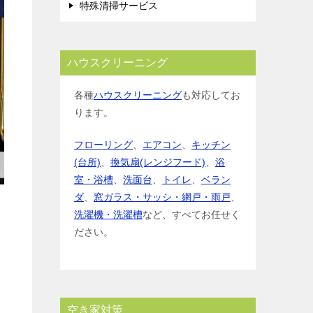
特殊清掃サービス
ハウスクリーニング
各種
ハウスクリーニング
も対応してお
ります。
フローリング
、
エアコン
、
キッチン
(台所)
、
換気扇(レンジフード)
、
浴
室・浴槽
、
洗面台
、
トイレ
、
ベラン
ダ
、
窓ガラス・サッシ・網戸・雨戸
、
洗濯機・洗濯槽
など、すべてお任せく
ださい。
空き家対策